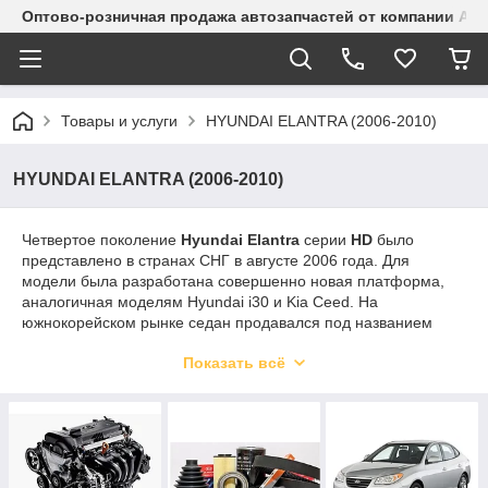
Оптово-розничная продажа автозапчастей от компании Alma
Товары и услуги
HYUNDAI ELANTRA (2006-2010)
HYUNDAI ELANTRA (2006-2010)
Четвертое поколение
Hyundai Elantra
серии
HD
было
представлено в странах СНГ в августе 2006 года. Для
модели была разработана совершенно новая платформа,
аналогичная моделям Hyundai i30 и Kia Ceed. На
южнокорейском рынке седан продавался под названием
Hyundai Avante
. Внешний облик автомобиля кардинально
Показать всё
преобразился. Изменились и размеры, благодаря чему
салон стал просторнее. Наши покупатели могли приобрести
автомобиль с двигателем объемом 1,6 литра (122 л.с.) или в
более мощной модификации с 2,0-литровым двигателем
(143 л.с.).