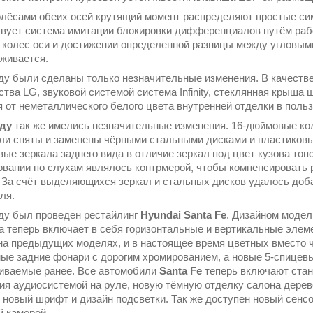
лёсами обеих осей крутящий момент распределяют простые си
вует система имитации блокировки дифференциалов путём раб
з колес оси и достижении определенной разницы между угловым
живается.
ду были сделаны только незначительные изменения. В качеств
ства LG, звуковой системой система Infinity, стеклянная крыша 
я от неметаллического белого цвета внутренней отделки в поль
оду
так же имелись незначительные изменения. 16-дюймовые ко
и сняты и заменены чёрными стальными дисками и пластиковы
вые зеркала заднего вида в отличие зеркал под цвет кузова топ
овании по слухам являлось контрмерой, чтобы компенсировать р
 За счёт выделяющихся зеркал и стальных дисков удалось доба
ля.
ду был проведен рестайлинг
Hyundai Santa Fe
. Дизайном модел
а теперь включает в себя горизонтальные и вертикальные элеме
на предыдущих моделях, и в настоящее время цветных вместо ч
ные задние фонари с дорогим хромированием, а новые 5-спицев
иваемые ранее. Все автомобили
Santa Fe
теперь включают станд
ия аудиосистемой на руле, новую тёмную отделку салона дере
 новый шрифт и дизайн подсветки. Так же доступен новый сенс
й камерой.