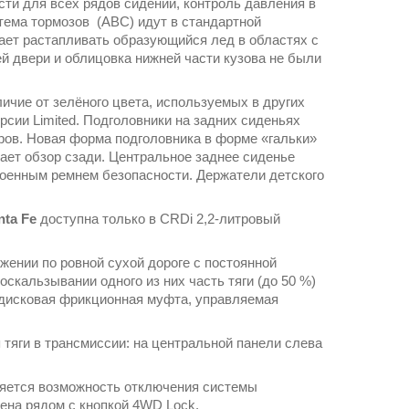
ти для всех рядов сидений, контроль давления в
тема тормозов (ABC) идут в стандартной
гает растапливать образующийся лед в областях с
й двери и облицовка нижней части кузова не были
ичие от зелёного цвета, используемых в других
рсии Limited. Подголовники на задних сиденьях
ов. Новая форма подголовника в форме «гальки»
вает обзор сзади. Центральное заднее сиденье
роенным ремнем безопасности. Держатели детского
nta Fe
доступна только в CRDi 2,2-литровый
ении по ровной сухой дороге с постоянной
скальзывании одного из них часть тяги (до 50 %)
годисковая фрикционная муфта, управляемая
тяги в трансмиссии: на центральной панели слева
яется возможность отключения системы
ена рядом с кнопкой 4WD Lock.