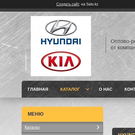
Создать сайт
на Satu.kz
Оптово-р
от компан
ГЛАВНАЯ
КАТАЛОГ
О НАС
КОН
Каталог