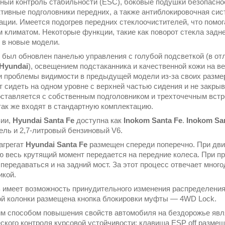
ный контроль стабильности (ESC), боковые подушки безопаснос
ктивные подголовники передних, а также антиблокировочная сис
ации. Имеется подогрев передних стеклоочистителей, что помо
 климатом. Некоторые функции, такие как поворот стекла задне
 в новые модели.
 был обновлен панелью управления с голубой подсветкой (в отл
Hyundai
), освещением подстаканника и качественной кожи на ве
 проблемы видимости в предыдущей модели из-за своих размер
т сидеть на одном уровне с верхней частью сидения и не закры
оставляется с собственным подголовником и трехточечным вст
так же входят в стандартную комплектацию.
зии,
Hyundai Santa Fe
доступна как
Inokom Santa Fe
.
Inokom Sa
ель и 2,7-литровый бензиновый V6.
агрегат
Hyundai Santa Fe
размещен спереди поперечно. При движ
ю весь крутящий момент передается на передние колеса. При про
 передаваться и на задний мост. За этот процесс отвечает мно
икой.
 имеет возможность принудительного изменения распределения 
ой колонки размещена кнопка блокировки муфты — 4WD Lock.
м способом повышения свойств автомобиля на бездорожье явл
ского контроля курсовой устойчивости: клавиша ESP off размещ