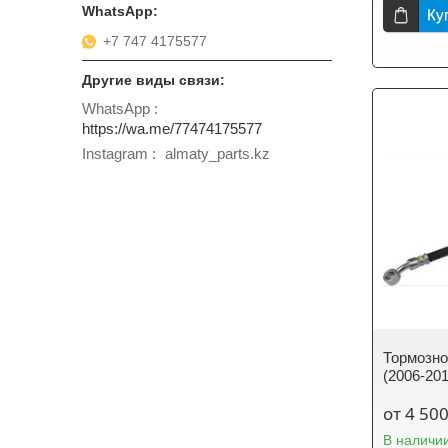
Ку
+7 747 4175577
WhatsApp
https://wa.me/77474175577
Instagram
almaty_parts.kz
Тормозно
(2006-201
от 4 500
В наличи