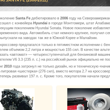
I SANTA FE (2006-2012)
околение
Santa Fe
дебютировало в
2006
году на Североамерика
сошел с конвейера
Hyundai
в городе Монтгомери, штат Алабам
текущим поколением Hyundai Sonata. Новое поколение избавляет
временного вида. Автомобиль стал немного крупнее, получил с
ыпускали на заводах так же в Южной Корее и Малайзии.
 кроссовер предлагался только в пятиместном исполнении с бенз
елем объемом 2,2 литра и мощностью 155 сил. В качестве альт
азать «автомат» — четырехступенчатый для бензиновой машин
ателем V6 3.3 (235 л. с.) на российский рынок официально не по
нг
2010
года затронул не только дизайн, но и техническую «нач
-литровая «шестерка» (276 сил), вместо мотора 2.7 на кроссове
 теперь развивал 197 л. с. Кроме того, покупателям начали пре