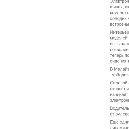
Электрон
шинах, а
комплект
холодным
встроены
Интерьер
моделей
вызывали
позволяе
теперь п
сидения 
В Малай
турбодиз
Силовой 
скорость
начинает
электрон
Водитель
от рулев
Ещё одни
динамиче