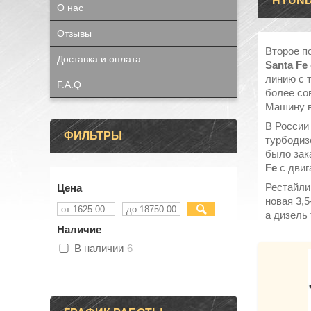
HYUNDA
О нас
Отзывы
Второе п
Доставка и оплата
Santa Fe
линию с 
F.A.Q
более со
Машину в
В России
ФИЛЬТРЫ
турбодиз
было зак
Fe
с двиг
Рестайли
Цена
новая 3,5
а дизель
Наличие
В наличии
6