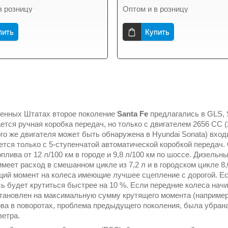
в розницу
Оптом и в розницу
пить
Купить
енных Штатах второе поколение
Santa Fe
предлагались в GLS, 
тся ручная коробка передач, но только с двигателем 2656 CC (2,
ого же двигателя может быть обнаружена в Hyundai Sonata) вход
ется только с 5-ступенчатой автоматической коробкой передач
плива от 12 л/100 км в городе и 9,8 л/100 км по шоссе. Дизель
 имеет расход в смешанном цикле из 7,2 л и в городском цикле 
ий момент на колеса имеющие лучшее сцепление с дорогой. Ес
сь будет крутиться быстрее на 10 %. Если передние колеса начи
установлен на максимальную сумму крутящего момента (например
ова в поворотах, проблема предыдущего поколения, была убрана
ветра.