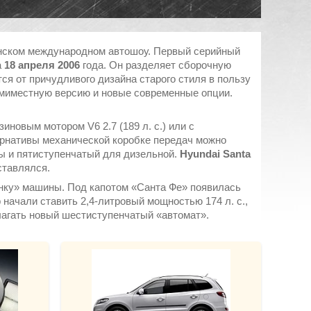
нском международном автошоу. Первый серийный
а
18 апреля 2006
года. Он разделяет сборочную
ся от причудливого дизайна старого стиля в пользу
емиместную версию и новые современные опции.
иновым мотором V6 2.7 (189 л. с.) или с
ернативы механической коробке передач можно
ы и пятиступенчатый для дизельной.
Hyundai Santa
ставлялся.
инку» машины. Под капотом «Санта Фе» появилась
р начали ставить 2,4-литровый мощностью 174 л. с.,
длагать новый шестиступенчатый «автомат».