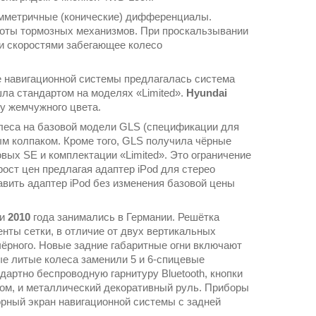
мметричные (конические) дифференциалы.
оты тормозных механизмов. При проскальзывании
и скоростями забегающее колесо
е навигационной системы предлагалась система
шла стандартом на моделях «Limited».
Hyundai
зу жемчужного цвета.
леса на базовой модели GLS (спецификации для
м колпаком. Кроме того, GLS получила чёрные
овых SE и комплектации «Limited». Это ограничение
ост цен предлагая адаптер iPod для стерео
вить адаптер iPod без изменения базовой цены
и
2010
года занимались в Германии. Решётка
нты сетки, в отличие от двух вертикальных
ёрного. Новые задние габаритные огни включают
ые литые колеса заменили 5 и 6-спицевые
артно беспроводную гарнитуру Bluetooth, кнопки
вом, и металлический декоративный руль. Приборы
орный экран навигационной системы с задней