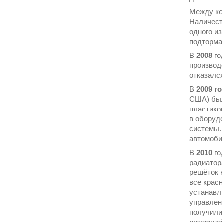
Между ко
Наличест
одного и
подторма
В
2008
го
производ
отказалс
В
2009
г
США) был
пластико
в оборуд
системы.
автомоби
В
2010
го
радиатор
решёток 
все крас
устанавл
управлен
получили
резервно