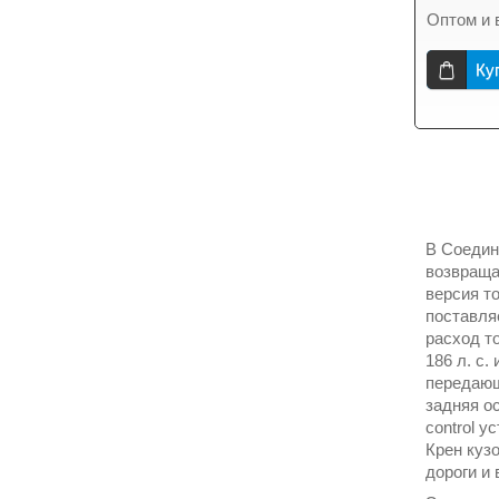
Оптом и 
Ку
В Соедин
возвращае
версия т
поставля
расход то
186 л. с.
передающ
задняя о
control 
Крен куз
дороги и 