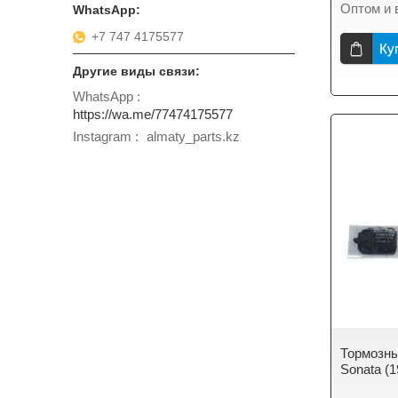
Оптом и 
+7 747 4175577
Ку
WhatsApp
https://wa.me/77474175577
Instagram
almaty_parts.kz
Тормозны
Sonata (1