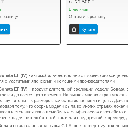
 ₸
от 22 500 ₸
и
В наличии
в розницу
Оптом и в розницу
пить
Купить
Sonata EF (IV)
- автомобиль-бестселлер от корейского концерна
ля с маститыми японскими и немецкими производителями.
Sonata EF (IV)
– продукт длительной эволюции модели
Sonata
,
жается до настоящего времени. На рынках многих стран модель
ю внушительных размеров, качества исполнения и цены. Действи
агодаря тому, что сборка модели была во многих странах локал
ласса и стоившая как автомобиль «гольф-класса» европейского
ние как для автолюбителей, так и для предприятий, к примеру, 
Sonata
создавалась для рынка США, но к четвертому поколению