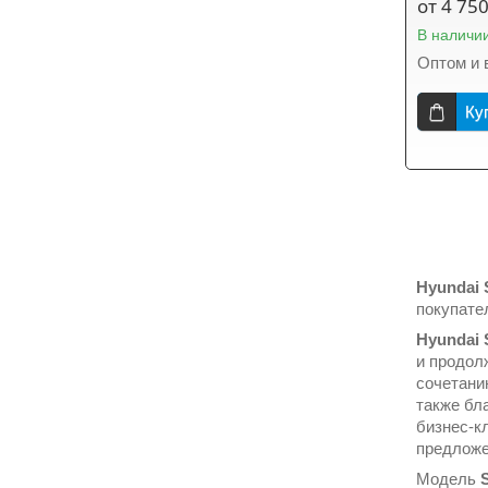
от 4 750
В наличи
Оптом и 
Ку
Hyundai 
покупате
Hyundai 
и продол
сочетани
также бл
бизнес-к
предложе
Модель