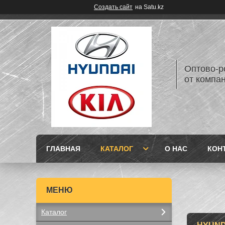
Создать сайт
на Satu.kz
Оптово-р
от компан
ГЛАВНАЯ
КАТАЛОГ
О НАС
КОН
Каталог