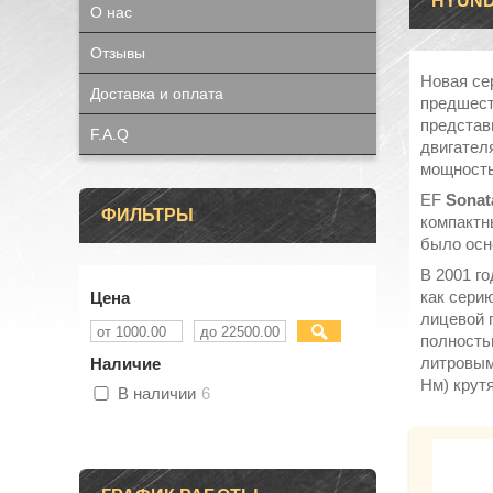
HYUNDA
О нас
Отзывы
Новая с
Доставка и оплата
предшест
представ
F.A.Q
двигател
мощностью
EF
Sona
ФИЛЬТРЫ
компактн
было осн
В 2001 г
как сери
Цена
лицевой 
полность
литровым
Наличие
Нм) крут
В наличии
6