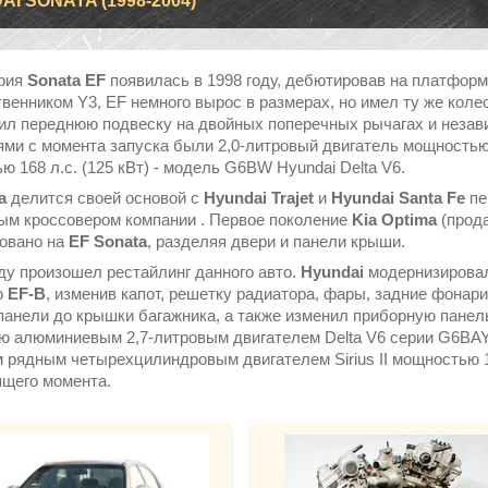
I SONATA (1998-2004)
ерия
Sonata EF
появилась в 1998 году, дебютировав на платфор
венником Y3, EF немного вырос в размерах, но имел ту же коле
ил переднюю подвеску на двойных поперечных рычагах и неза
ями с момента запуска были 2,0-литровый двигатель мощностью 1
 168 л.с. (125 кВт) - модель G6BW Hyundai Delta V6.
ta
делится своей основой с
Hyundai Trajet
и
Hyundai
Santa Fe
пе
ым кроссовером компании . Первое поколение
Kia Optima
(прода
овано на
EF Sonata
, разделяя двери и панели крыши.
оду произошел рестайлинг данного авто.
Hyundai
модернизирова
ю
EF-B
, изменив капот, решетку радиатора, фары, задние фонари
панели до крышки багажника, а также изменил приборную панел
ю алюминиевым 2,7-литровым двигателем Delta V6 серии G6BAY м
 рядным четырехцилиндровым двигателем Sirius II мощностью 13
ящего момента.