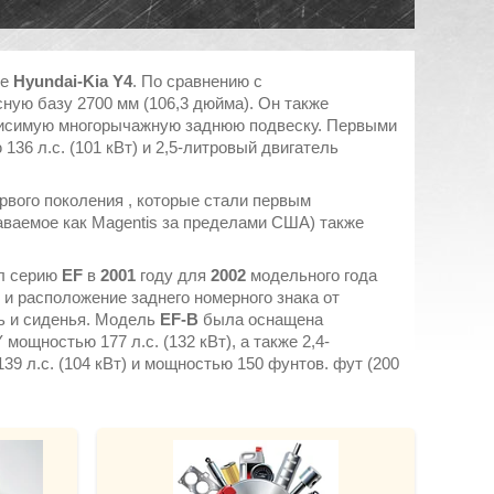
ме
Hyundai-Kia Y4
. По сравнению с
сную базу 2700 мм (106,3 дюйма). Он также
висимую многорычажную заднюю подвеску. Первыми
36 л.с. (101 кВт) и 2,5-литровый двигатель
рвого поколения , которые стали первым
ваемое как Magentis за пределами США) также
л серию
EF
в
2001
году для
2002
модельного года
 и расположение заднего номерного знака от
ь и сиденья. Модель
EF-B
была оснащена
ощностью 177 л.с. (132 кВт), а также 2,4-
9 л.с. (104 кВт) и мощностью 150 фунтов. фут (200