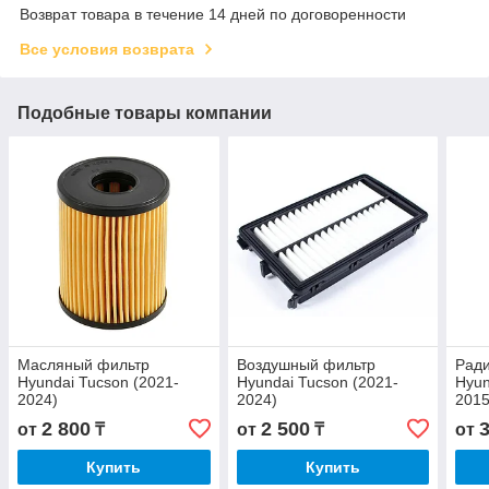
Возврат товара в течение 14 дней по договоренности
Все условия возврата
Подобные товары компании
Масляный фильтр
Воздушный фильтр
Рад
Hyundai Tucson (2021-
Hyundai Tucson (2021-
Hyun
2024)
2024)
2015
2 800
2 500
от
₸
от
₸
от
Купить
Купить