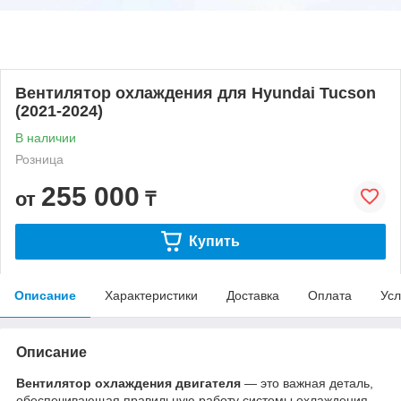
Вентилятор охлаждения для Hyundai Tucson
(2021-2024)
В наличии
Розница
255 000
от
₸
Купить
Описание
Характеристики
Доставка
Оплата
Усл
Описание
Вентилятор охлаждения двигателя
— это важная деталь,
обеспечивающая правильную работу системы охлаждения