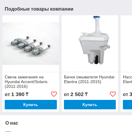
Подобные товары компании
Свеча зажигания на
Бачок омывателя Hyundai
Насо
Hyundai Accent/Solaris
Elantra (2011-2015)
Elan
(2011-2016)
1 390
2 502
от
₸
от
₸
от
Купить
Купить
О нас