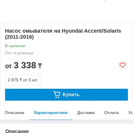
Насос омывателя на Hyundai Accent/Solaris
(2011-2016)
В наличии
Опт и розница
3 338
от
₸
2 875 ₸
от 3 шт.
Купить
Описание
Характеристики
Доставка
Оплата
Ус
Описание