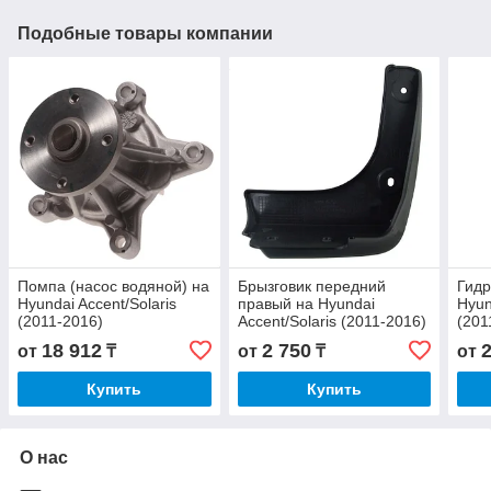
Подобные товары компании
Помпа (насос водяной) на
Брызговик передний
Гидр
Hyundai Accent/Solaris
правый на Hyundai
Hyun
(2011-2016)
Accent/Solaris (2011-2016)
(201
18 912
2 750
от
₸
от
₸
от
Купить
Купить
О нас