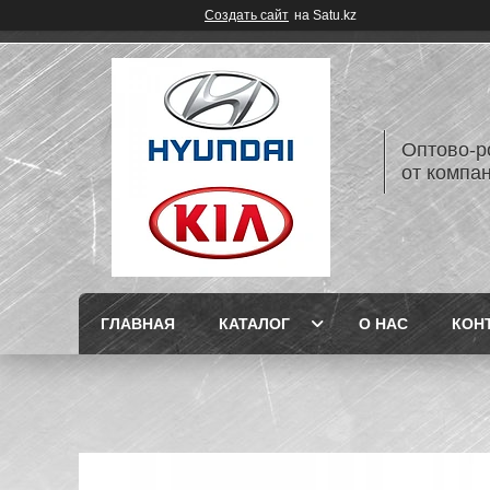
Создать сайт
на Satu.kz
Оптово-р
от компан
ГЛАВНАЯ
КАТАЛОГ
О НАС
КОН