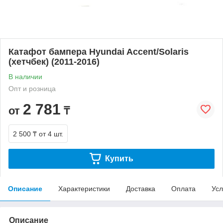
Катафот бампера Hyundai Accent/Solaris
(хетчбек) (2011-2016)
В наличии
Опт и розница
2 781
от
₸
2 500 ₸
от 4 шт.
Купить
Описание
Характеристики
Доставка
Оплата
Усл
Описание