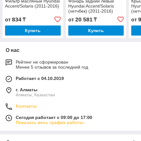
Фильтр масляный Hyundai
Фонарь задний левый
Крыш
Accent/Solaris (2011-2016)
Hyundai Accent/Solaris
Hyun
(хетчбек) (2011-2016)
(хет
834
20 581
от
₸
от
₸
от
Купить
Купить
О нас
Рейтинг не сформирован
Менее 5 отзывов за последний год
Работает с 04.10.2019
г. Алматы
Алматы, Казахстан
Контакты
Сегодня работает с 09:00 до 17:00
Показать весь график работы