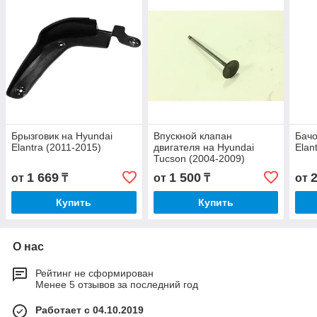
Брызговик на Hyundai
Впускной клапан
Бачо
Elantra (2011-2015)
двигателя на Hyundai
Elan
Tucson (2004-2009)
1 669
1 500
от
₸
от
₸
от
Купить
Купить
О нас
Рейтинг не сформирован
Менее 5 отзывов за последний год
Работает с 04.10.2019