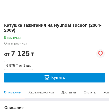
Катушка зажигания на Hyundai Tucson (2004-
2009)
В наличии
Опт и розница
7 125
от
₸
6 875 ₸
от 3 шт.
Купить
Описание
Характеристики
Доставка
Оплата
Усл
Описание