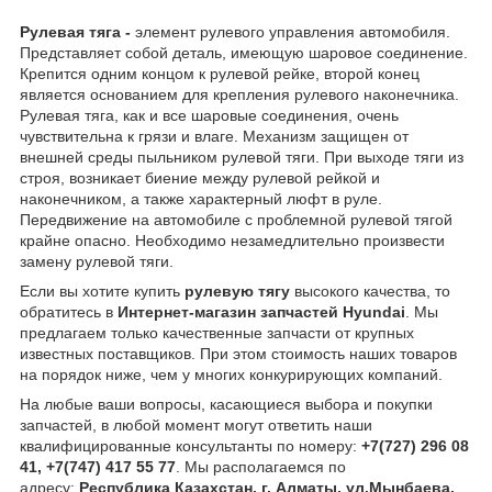
Рулевая тяга -
элемент рулевого управления автомобиля.
Представляет собой деталь, имеющую шаровое соединение.
Крепится одним концом к рулевой рейке, второй конец
является основанием для крепления рулевого наконечника.
Рулевая тяга, как и все шаровые соединения, очень
чувствительна к грязи и влаге. Механизм защищен от
внешней среды пыльником рулевой тяги. При выходе тяги из
строя, возникает биение между рулевой рейкой и
наконечником, а также характерный люфт в руле.
Передвижение на автомобиле с проблемной рулевой тягой
крайне опасно. Необходимо незамедлительно произвести
замену рулевой тяги.
Если вы хотите купить
рулевую тягу
высокого качества, то
обратитесь в
Интернет-магазин запчастей Hyundai
. Мы
предлагаем только качественные запчасти от крупных
известных поставщиков. При этом стоимость наших товаров
на порядок ниже, чем у многих конкурирующих компаний.
На любые ваши вопросы, касающиеся выбора и покупки
запчастей, в любой момент могут ответить наши
квалифицированные консультанты по номеру:
+7(727) 296 08
41, +7(747) 417 55 77
. Мы располагаемся по
адресу:
Республика Казахстан, г. Алматы, ул.Мынбаева,