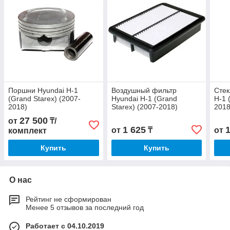
Поршни Hyundai H-1
Воздушный фильтр
Стек
(Grand Starex) (2007-
Hyundai H-1 (Grand
H-1 
2018)
Starex) (2007-2018)
2018
27 500
от
₸/
1 625
от
₸
от
комплект
Купить
Купить
О нас
Рейтинг не сформирован
Менее 5 отзывов за последний год
Работает с 04.10.2019