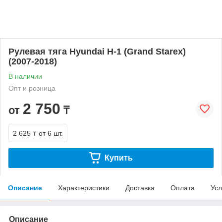
Рулевая тяга Hyundai H-1 (Grand Starex)
(2007-2018)
В наличии
Опт и розница
2 750
от
₸
2 625 ₸
от 6 шт.
Купить
Описание
Характеристики
Доставка
Оплата
Усл
Описание