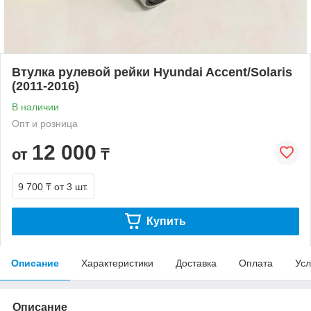
Втулка рулевой рейки Hyundai Accent/Solaris
(2011-2016)
В наличии
Опт и розница
12 000
от
₸
9 700 ₸
от 3 шт.
Купить
Описание
Характеристики
Доставка
Оплата
Усл
Описание