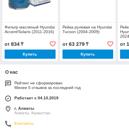
Фильтр масляный Hyundai
Рейка рулевая на Hyundai
Рейк
Accent/Solaris (2011-2016)
Tucson (2004-2009)
Hyun
2024
834
63 279
от
₸
от
₸
от
Купить
Купить
О нас
Рейтинг не сформирован
Менее 5 отзывов за последний год
Работает с 04.10.2019
г. Алматы
Алматы, Казахстан
Контакты