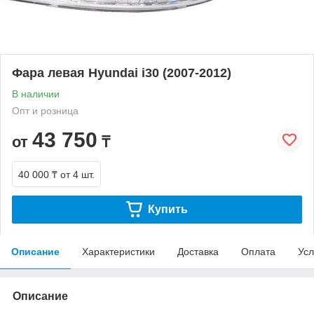
Фара левая Hyundai i30 (2007-2012)
В наличии
Опт и розница
43 750
от
₸
40 000 ₸
от 4 шт.
Купить
Описание
Характеристики
Доставка
Оплата
Усл
Описание