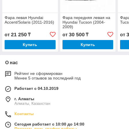
Фара левая Hyundai
Фара передняя левая на
Фара
Accent/Solaris (2011-2016)
Hyundai Tucson (2004-
Tucs
2009)
21 250
30 500
от
₸
от
₸
от
Купить
Купить
О нас
Рейтинг не сформирован
Менее 5 отзывов за последний год
Работает с 04.10.2019
г. Алматы
Алматы, Казахстан
Контакты
Сегодня работает с 10:00 до 14:00
Показать весь график работы