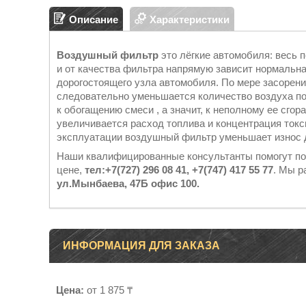
Описание
Характеристики
Воздушный фильтр
это лёгкие автомобиля: весь 
и от качества фильтра напрямую зависит нормальная
дорогостоящего узла автомобиля. По мере засорени
следовательно уменьшается количество воздуха по
к обогащению смеси , а значит, к неполному ее сгор
увеличивается расход топлива и концентрация ток
эксплуатации воздушный фильтр уменьшает износ д
Наши квалифицированные консультанты помогут п
цене,
тел:+7(727) 296 08 41, +7(747) 417 55 77
. Мы р
ул.Мынбаева, 47Б офис 100.
ИНФОРМАЦИЯ ДЛЯ ЗАКАЗА
Цена:
от 1 875 ₸