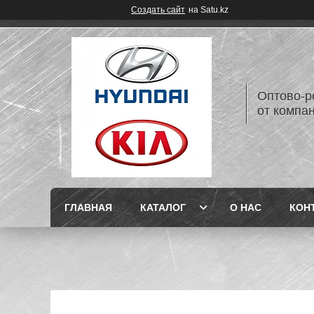
Создать сайт
на Satu.kz
Оптово-р
от компан
ГЛАВНАЯ
КАТАЛОГ
О НАС
КОН