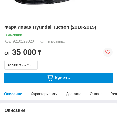
Фара левая Hyundai Tucson (2010-2015)
В наличии
Код: 921012S020
Опт и розница
35 000
от
₸
32 500 ₸
от 2 шт.
Купить
Описание
Характеристики
Доставка
Оплата
Усл
Описание