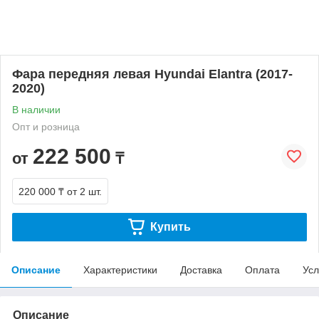
Фара передняя левая Hyundai Elantra (2017-
2020)
В наличии
Опт и розница
222 500
от
₸
220 000 ₸
от 2 шт.
Купить
Описание
Характеристики
Доставка
Оплата
Усл
Описание