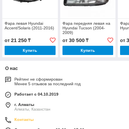
Фара левая Hyundai
Фара передняя левая на
Фара
Accent/Solaris (2011-2016)
Hyundai Tucson (2004-
Hyun
2009)
21 250
30 500
от
₸
от
₸
от
Купить
Купить
О нас
Рейтинг не сформирован
Менее 5 отзывов за последний год
Работает с 04.10.2019
г. Алматы
Алматы, Казахстан
Контакты