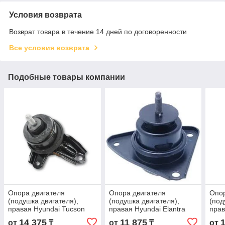
Условия возврата
Возврат товара в течение 14 дней по договоренности
Все условия возврата
Подобные товары компании
Опора двигателя
Опора двигателя
Опор
(подушка двигателя),
(подушка двигателя),
(под
правая Hyundai Tucson
правая Hyundai Elantra
прав
(2010-2015)
(2006-2010)
2012
14 375
11 875
от
₸
от
₸
от