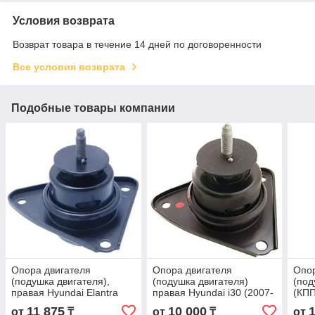
Условия возврата
Возврат товара в течение 14 дней по договоренности
Все условия возврата
Подобные товары компании
Опора двигателя
Опора двигателя
Опор
(подушка двигателя),
(подушка двигателя)
(под
правая Hyundai Elantra
правая Hyundai i30 (2007-
(КПП
(2006-2010)
2012)
Elan
11 875
10 000
от
₸
от
₸
от