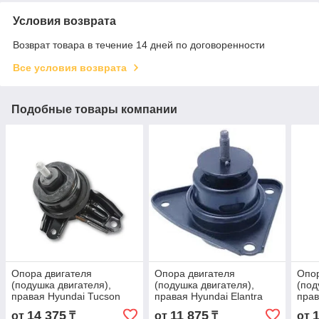
Условия возврата
Возврат товара в течение 14 дней по договоренности
Все условия возврата
Подобные товары компании
Опора двигателя
Опора двигателя
Опор
(подушка двигателя),
(подушка двигателя),
(под
правая Hyundai Tucson
правая Hyundai Elantra
прав
(2010-2015)
(2006-2010)
2012
14 375
11 875
от
₸
от
₸
от