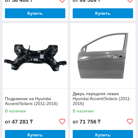
58 406
99 569
от
₸
от
₸
Купить
Купить
Дверь передняя левая
Подрамник на Hyundai
Hyundai Accent/Solaris (2011-
Accent/Solaris (2011-2016)
2016)
В наличии
В наличии
47 281
71 756
от
₸
от
₸
Купить
Купить